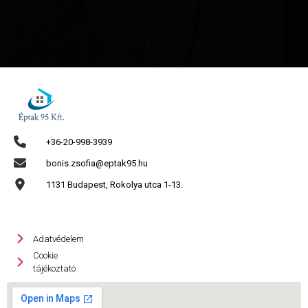
+36-20-998-3939
bonis.zsofia@eptak95.hu
1131 Budapest, Rokolya utca 1-13.
Adatvédelem
Cookie
tájékoztató