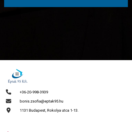
+36-20-998-3939
bonis.zsofia@eptak95.hu
1131 Budapest, Rokolya utca 1-13.