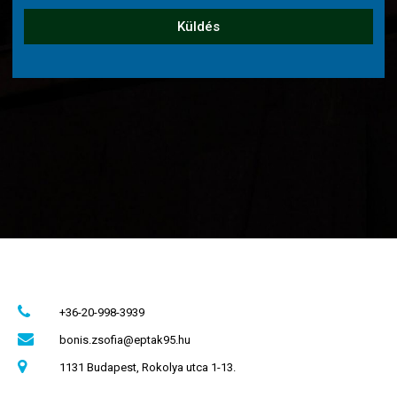
Küldés
+36-20-998-3939
bonis.zsofia@eptak95.hu
1131 Budapest, Rokolya utca 1-13.